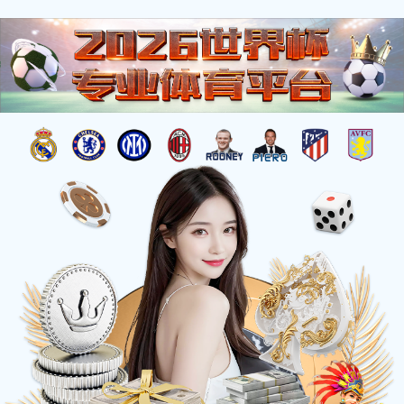
立即注册
星空体育
官网 · 权威体
育数据平台
星空体育 OFFICIAL WEBSITE
自2022年创立以来，
星空体育
致力于为用户提供包括
NBA、英超、欧洲杯、LPL在内的热门赛事直播与数据
服务，广受用户信赖。
立即下载星空体育APP